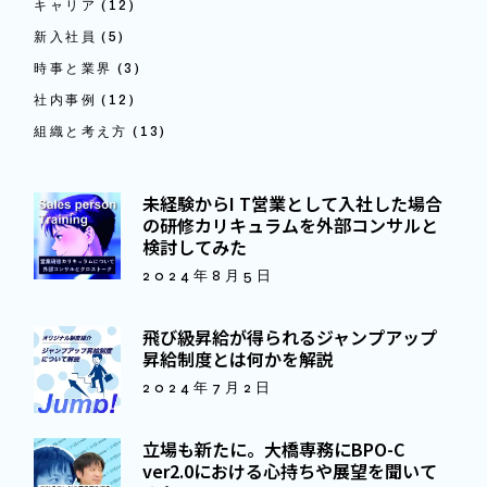
キャリア
(12)
新入社員
(5)
時事と業界
(3)
社内事例
(12)
組織と考え方
(13)
未経験からI T営業として入社した場合
の研修カリキュラムを外部コンサルと
検討してみた
2024年8月5日
飛び級昇給が得られるジャンプアップ
昇給制度とは何かを解説
2024年7月2日
立場も新たに。大橋専務にBPO-C
ver2.0における心持ちや展望を聞いて