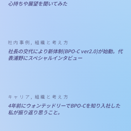
心持ちや展望を聞いてみた
社内事例
組織と考え方
社長の交代により新体制(BPO-C ver2.0)が始動。代
表浦野にスペシャルインタビュー
キャリア
組織と考え方
4年前にウォンテッドリーでBPO-Cを知り入社した
私が振り返り思うこと。