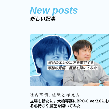
New posts
新しい記事
社内事例
組織と考え方
立場も新たに。大橋専務にBPO-C ver2.0に
ップ昇給制度
る心持ちや展望を聞いてみた