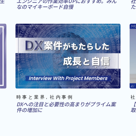
生
エンジニアの作業効率UPにおすすめ。みん
社
なのマイキーボード自慢
た
時事と業界
社内事例
DXへの注目と必要性の高まりがプライム案
【
件の増加に
取