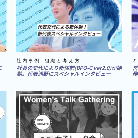
社内事例
組織と考え方
に
社長の交代により新体制(BPO-C ver2.0)が始
営
動。代表浦野にスペシャルインタビュー
務