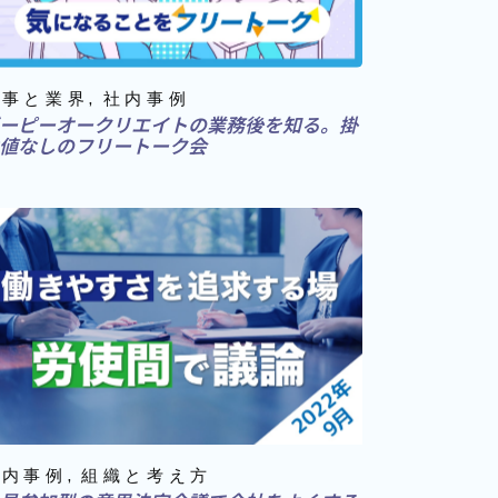
時事と業界
社内事例
ーピーオークリエイトの業務後を知る。掛
値なしのフリートーク会
社内事例
組織と考え方