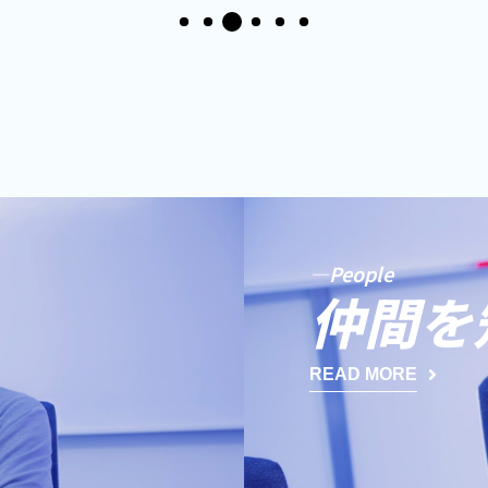
—People
仲間を
READ MORE