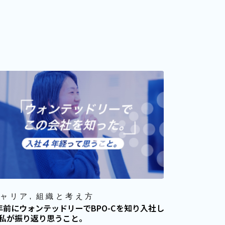
ャリア
組織と考え方
新入社員
年前にウォンテッドリーでBPO-Cを知り入社し
当社に向か
私が振り返り思うこと。
てほしい記