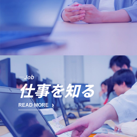
—Job
仕事を知る
READ MORE