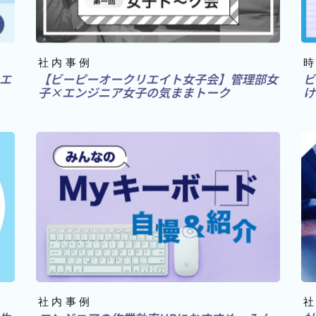
社内事例
エ
【ビーピーオークリエイト女子会】管理部女
ビ
子×エンジニア女子の気ままトーク
け
社内事例