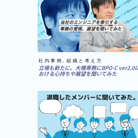
社内事例
組織と考え方
立場も新たに。大橋専務にBPO-C ver2.0
おける心持ちや展望を聞いてみた